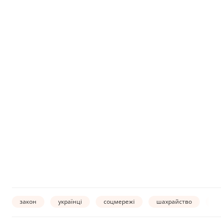
закон
українці
соцмережі
шахрайство
Де