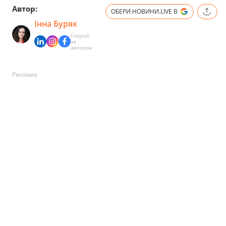
Автор:
ОБЕРИ НОВИНИ.LIVE В
Інна Буряк
Слідкуй
за
автором
Реклама