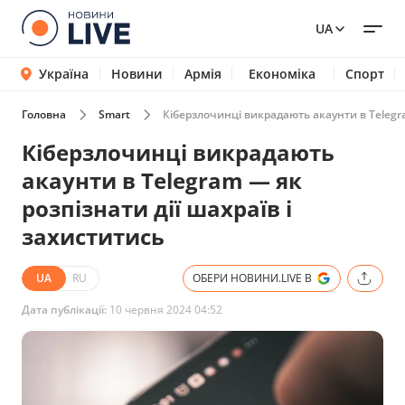
UA
Україна
Новини
Армія
Економіка
Спорт
Головна
Smart
Кіберзлочинці викрадають акаунти в Telegra
Кіберзлочинці викрадають
акаунти в Telegram — як
розпізнати дії шахраїв і
захиститись
UA
RU
ОБЕРИ НОВИНИ.LIVE В
Дата публікації:
10 червня 2024 04:52