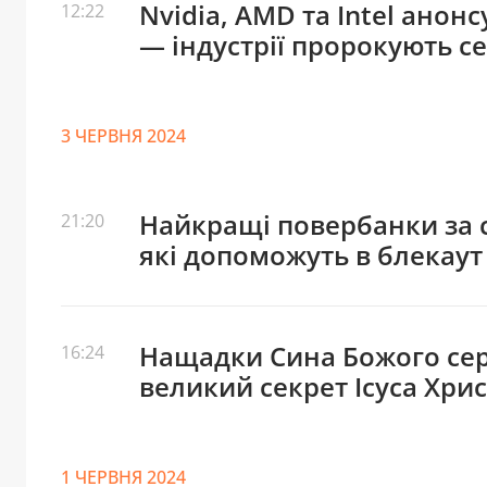
Nvidia, AMD та Intel анон
12:22
— індустрії пророкують с
3 ЧЕРВНЯ 2024
Найкращі повербанки за с
21:20
які допоможуть в блекаут
Нащадки Сина Божого сере
16:24
великий секрет Ісуса Хри
1 ЧЕРВНЯ 2024