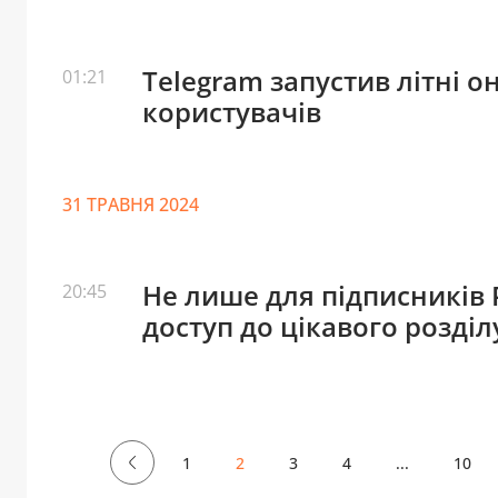
Telegram запустив літні 
01:21
користувачів
31 ТРАВНЯ 2024
Не лише для підписників
20:45
доступ до цікавого розділ
1
2
3
4
...
10