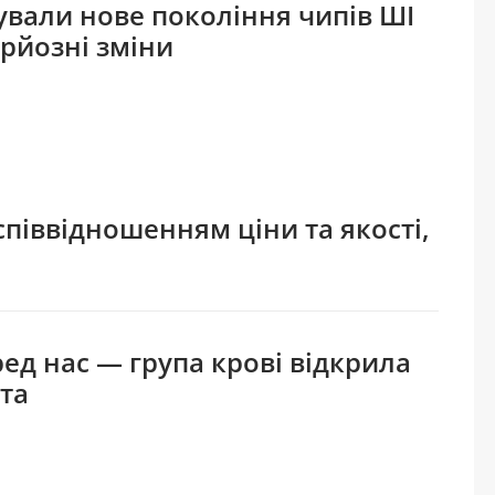
сували нове покоління чипів ШІ
ерйозні зміни
піввідношенням ціни та якості,
д нас — група крові відкрила
ста