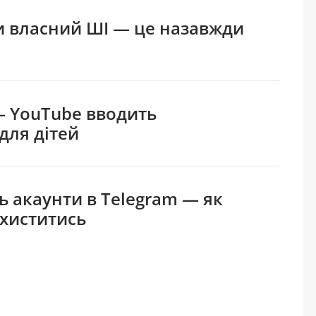
и власний ШІ — це назавжди
 — YouTube вводить
для дітей
 акаунти в Telegram — як
ахиститись