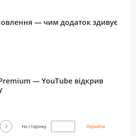
оновлення — чим додаток здивує
 Premium — YouTube відкрив
у
На сторінку
Перейти