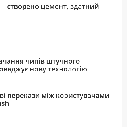
в — створено цемент, здатний
ачання чипів штучного
роваджує нову технологію
ві перекази між користувачами
ash