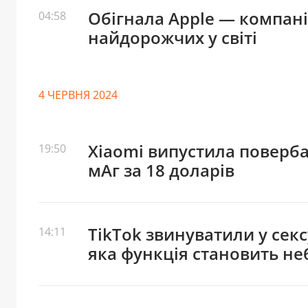
Обігнала Apple — компанія
04:58
найдорожчих у світі
4 ЧЕРВНЯ 2024
Xiaomi випустила поверба
19:50
мАг за 18 доларів
TikTok звинуватили у секс
14:11
яка функція становить не