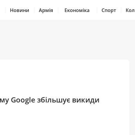
Новини
Армія
Економіка
Спорт
Кол
t
ому Google збільшує викиди