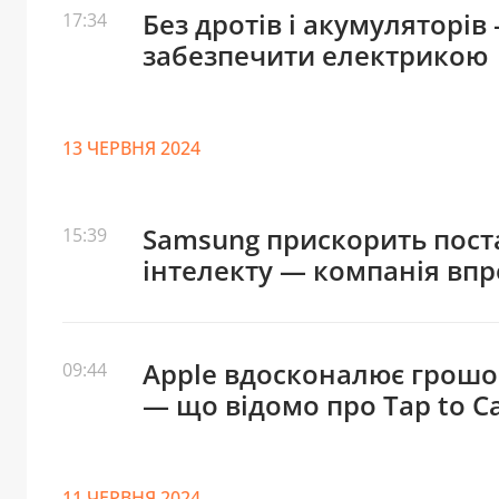
Без дротів і акумуляторі
17:34
забезпечити електрикою
13 ЧЕРВНЯ 2024
Samsung прискорить пост
15:39
інтелекту — компанія вп
Apple вдосконалює грошо
09:44
— що відомо про Tap to C
11 ЧЕРВНЯ 2024