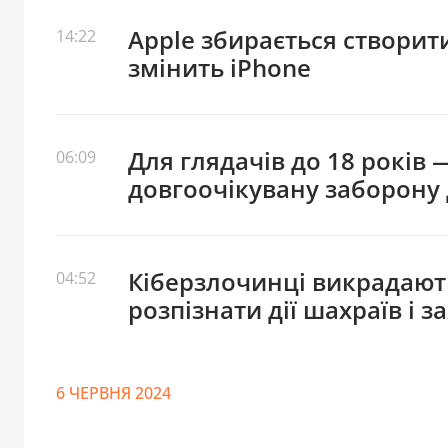
Apple збирається створит
14:22
змінить iPhone
Для глядачів до 18 років
06:09
довгоочікувану заборону 
Кіберзлочинці викрадають
04:52
розпізнати дії шахраїв і з
6 ЧЕРВНЯ 2024